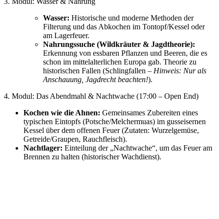
3. Modul: Wasser & Nahrung
Wasser:
Historische und moderne Methoden der
Filterung und das Abkochen im Tontopf/Kessel oder
am Lagerfeuer.
Nahrungssuche (Wildkräuter & Jagdtheorie):
Erkennung von essbaren Pflanzen und Beeren, die es
schon im mittelalterlichen Europa gab. Theorie zu
historischen Fallen (Schlingfallen –
Hinweis: Nur als
Anschauung, Jagdrecht beachten!
).
4. Modul: Das Abendmahl & Nachtwache (17:00 – Open End)
Kochen wie die Ahnen:
Gemeinsames Zubereiten eines
typischen Eintopfs (Potsche/Melchermuas) im gusseisernen
Kessel über dem offenen Feuer (Zutaten: Wurzelgemüse,
Getreide/Graupen, Rauchfleisch).
Nachtlager:
Einteilung der „Nachtwache“, um das Feuer am
Brennen zu halten (historischer Wachdienst).